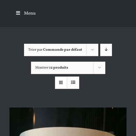
Passer
au
Menu
contenu
Trier par
Commande par défaut
Montrer
12 produits