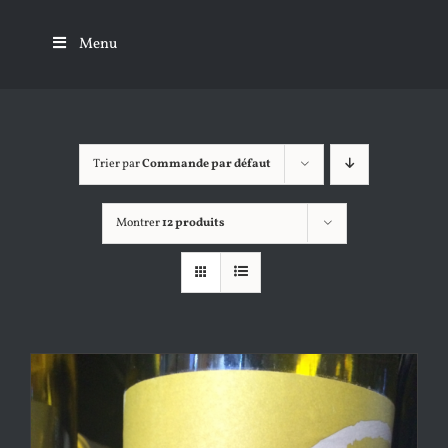
Passer
au
Menu
contenu
Trier par
Commande par défaut
Montrer
12 produits