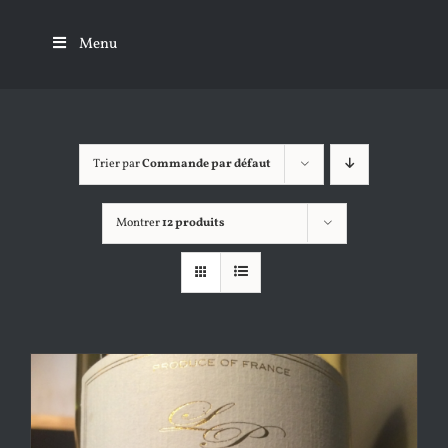
Passer
au
Menu
contenu
Trier par
Commande par défaut
Montrer
12 produits