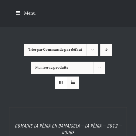
Passer
au
Menu
contenu
Trier par
Commande par défaut
Montrer
12 produits
DÉTAILS
DOMAINE LA PÈIRA EN DAMAISELA – LA PÈIRA – 2012 –
ROUGE