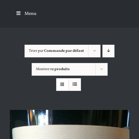
Passer
au
Menu
contenu
Trier par
Commande par défaut
Montrer
12 produits