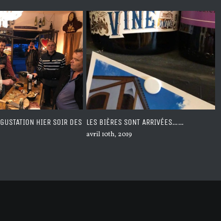
ONT ARRIVÉES……
DEVINE QUI EST LA ??????? …
avril 10th, 2019