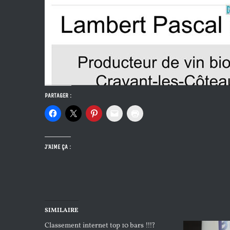
PARTAGER :
J’AIME ÇA :
SIMILAIRE
Classement internet top 10 bars !!!?