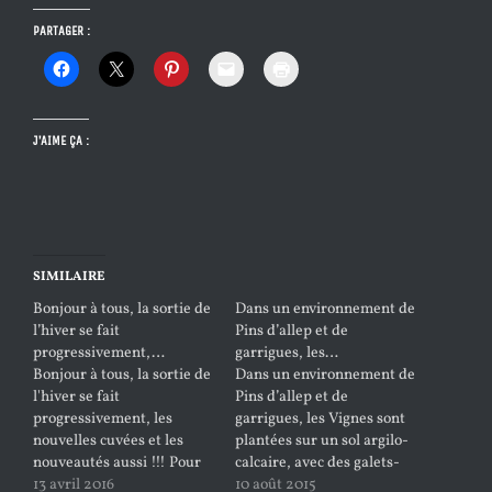
PARTAGER :
J’AIME ÇA :
SIMILAIRE
Bonjour à tous, la sortie de
Dans un environnement de
l’hiver se fait
Pins d’allep et de
progressivement,…
garrigues, les…
Bonjour à tous, la sortie de
Dans un environnement de
l'hiver se fait
Pins d’allep et de
progressivement, les
garrigues, les Vignes sont
nouvelles cuvées et les
plantées sur un sol argilo-
nouveautés aussi !!! Pour
calcaire, avec des galets-
lancer la saison, le
13 avril 2016
roulés, cailloutis, calcaire
10 août 2015