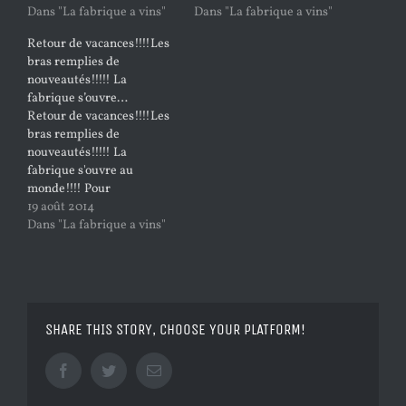
domaine Boudau à Espira
Dans "La fabrique a vins"
dur et conglomérat. Leur
Dans "La fabrique a vins"
de l'Agly sur les côtes
âge moyen est de 30 ans.
Retour de vacances!!!!Les
catalanes nous fait la
Le Domaine est en Bio
bras remplies de
primeur de son arrivée !!!!
depuis 2007. La cueillette
nouveautés!!!!! La
Des blancs fruités et
du raisin est manuelle et
fabrique s’ouvre…
ciselés et des rouges
les rendements faibles :…
Retour de vacances!!!!Les
fruités…
bras remplies de
nouveautés!!!!! La
fabrique s'ouvre au
monde!!!! Pour
commencer,ITALIA ..........
19 août 2014
Azienda agricola
Dans "La fabrique a vins"
sobrero,avec son moscato
d'asti,et son barbera
d'alba,limoncello de la
région de Praiano ,la
grappa du domaine
SHARE THIS STORY, CHOOSE YOUR PLATFORM!
marolo,distillé par Santa
Theresa à ALBA et
prochainement les vins de
Facebook
Twitter
Email
Lucas Roagna!!!!!!