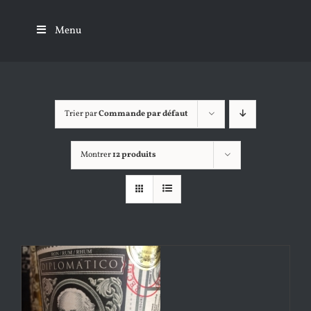
Passer
au
Menu
contenu
Trier par
Commande par défaut
Montrer
12 produits