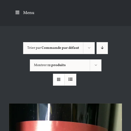
Passer
au
Menu
contenu
Trier par
Commande par défaut
Montrer
12 produits