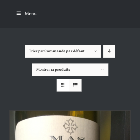
Passer
au
Menu
contenu
Trier par
Commande par défaut
Montrer
12 produits